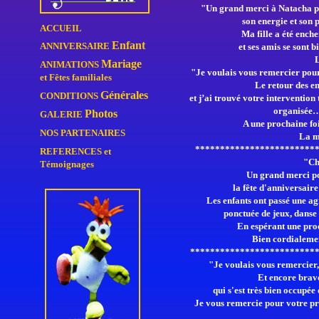
"Un grand merci à Natacha po
son energie et son 
ACCUEIL
Ma fille a été ench
Enfant
ANNIVERSAIRE
et ses amis se sont 
Mariage
ANIMATIONS
"Je voulais vous remercier pour
et Fêtes familiales
Le retour des en
Générales
CONDITIONS
et j’ai trouvé votre intervention
organisée… 
Photos
GALERIE
A une prochaine fo
NOS PARTENAIRES
La m
************************
REFERENCES
et
"Ch
Témoignages
Un grand merci p
la fête d'anniversaire
Les enfants ont passé une a
ponctuée de jeux,
danse 
En espérant une pro
Bien cordialeme
*************************
"Je voulais vous remercier, 
Et encore brav
qui s'est très bien occupée 
Je vous remercie pour votre pr