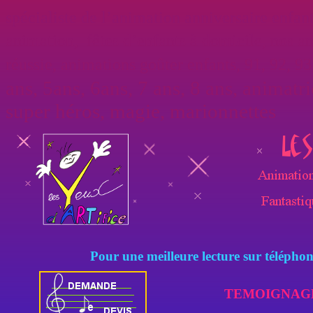
spécialiste de l’
animation anniversaire enfan
animation, fêtes d’enfants à domicile, nos a
réussie, animations goûter
enfants, 91, 92, 93
ans, 5ans, 6ans, 7 ans, 8 ans, animatri
super héros, magie, marionnettes
Pour une meilleure lecture sur téléphone
TEMOIGNAG