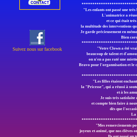
*************************
"Les enfants ont passé une très
L'animatrice a réus
et ce qui était trè
la multitude des interventions qu'
Je garde précieusement en mémoi
Bien cor
*************************
"Votre Clown a été vra
Suivez nous sur facebook
beaucoup de talent et d'amour
on n'en a pas raté une miette
Bravo pour l'organnisation
et le 
*************************
"Les filles étaient enchant
la "Pricesse",
qui a réussi à sout
et à les amu
Je suis très satisfaite
et compte bien
faire
à nou
dès que l'occasi
La
*************************
"Mes remerciements pou
joyeux et animé,
que nos élèves 
Ils ont passé un