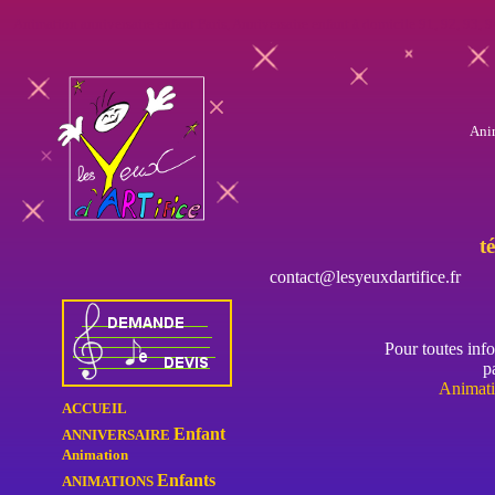
Animation anniversaire enfant Paris
,
Anniversaire enfant à domicile
91, 92, 93, 9
Anim
té
contact@lesyeuxdartifice.fr
Pour toutes inf
p
Animat
ACCUEIL
Enfant
ANNIVERSAIRE
Animation
Enfants
ANIMATIONS